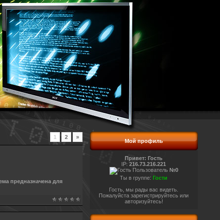
1
2
»
Мой профиль
Привет: Гость
IP:
216.73.216.221
Пользователь
№0
Ты в группе:
Гости
тема предназначена для
Гость, мы рады вас видеть.
Пожалуйста зарегистрируйтесь или
авторизуйтесь!