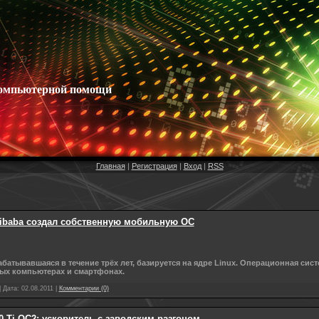
омпьютерной помощи
Главная
|
Регистрация
|
Вход
|
RSS
libaba создал собственную мобильную ОС
батывавшаяся в течение трёх лет, базируется на ядре Linux. Операционная сис
ых компьютерах и смартфонах.
| Дата:
02.08.2011
|
Комментарии (0)
 Ti OC2: ускоритель с заводским разгоном