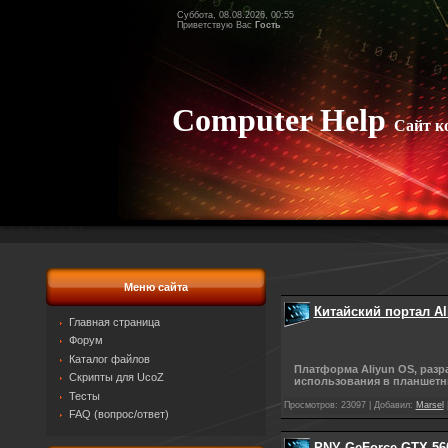
Суббота, 08.08.2026, 00:55
Приветствую Вас
Гость
Computer Help
Сайт к
Меню сайта
Китайский портал A
Главная страница
Форум
Каталог файлов
Платформа Aliyun OS, разра
Скрипты для UcoZ
использования в планшетн
Тесты
Просмотров: 23097 | Добавил:
Marsel
FAQ (вопрос/ответ)
PNY GeForce GTX 560