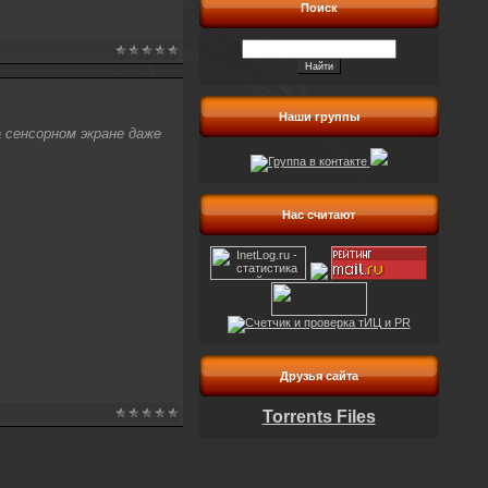
Поиск
Наши группы
сенсорном экране даже
Нас считают
Друзья сайта
Torrents Files