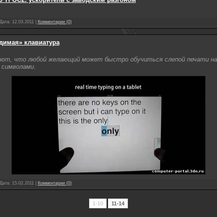
 Дата:
12.03.2011
|
Комментарии (0)
димая» клавиатура
ют, что любой желающий может быстро обучиться слепой печати на 
 символами.
 Дата:
15.02.2011
|
Комментарии (0)
1-10
11-14